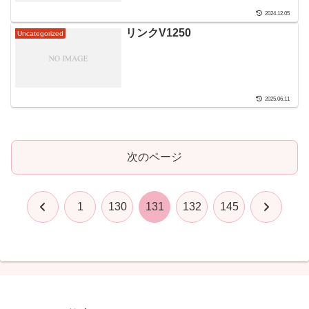
2024.12.05
リンクV1250
Uncategorized
2025.06.11
次のページ
前
次
1
130
131
132
145
へ
へ