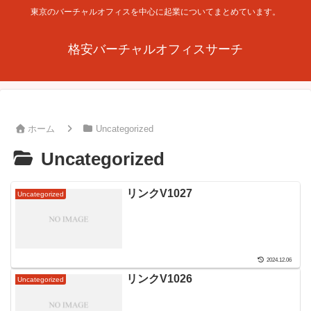
東京のバーチャルオフィスを中心に起業についてまとめています。
格安バーチャルオフィスサーチ
ホーム
Uncategorized
Uncategorized
リンクV1027
Uncategorized
2024.12.06
リンクV1026
Uncategorized