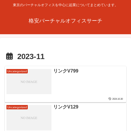
東京のバーチャルオフィスを中心に起業についてまとめています。
格安バーチャルオフィスサーチ
2023-11
リンクV799
Uncategorized
2024.10.30
リンクV129
Uncategorized