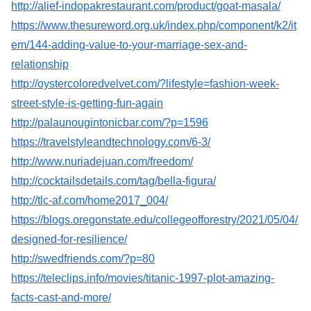
http://alief-indopakrestaurant.com/product/goat-masala/
https://www.thesureword.org.uk/index.php/component/k2/it
em/144-adding-value-to-your-marriage-sex-and-
relationship
http://oystercoloredvelvet.com/?lifestyle=fashion-week-
street-style-is-getting-fun-again
http://palaunougintonicbar.com/?p=1596
https://travelstyleandtechnology.com/6-3/
http://www.nuriadejuan.com/freedom/
http://cocktailsdetails.com/tag/bella-figura/
http://tlc-af.com/home2017_004/
https://blogs.oregonstate.edu/collegeofforestry/2021/05/04/
designed-for-resilience/
http://swedfriends.com/?p=80
https://teleclips.info/movies/titanic-1997-plot-amazing-
facts-cast-and-more/