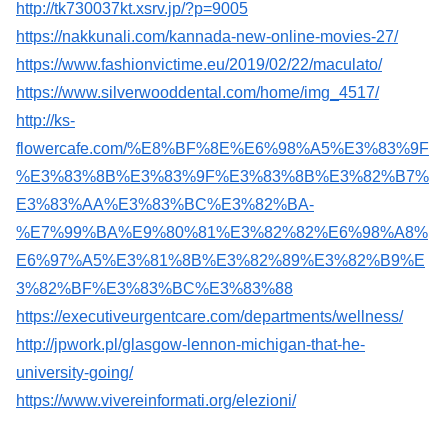
http://tk730037kt.xsrv.jp/?p=9005
https://nakkunali.com/kannada-new-online-movies-27/
https://www.fashionvictime.eu/2019/02/22/maculato/
https://www.silverwooddental.com/home/img_4517/
http://ks-
flowercafe.com/%E8%BF%8E%E6%98%A5%E3%83%9F
%E3%83%8B%E3%83%9F%E3%83%8B%E3%82%B7%
E3%83%AA%E3%83%BC%E3%82%BA-
%E7%99%BA%E9%80%81%E3%82%82%E6%98%A8%
E6%97%A5%E3%81%8B%E3%82%89%E3%82%B9%E
3%82%BF%E3%83%BC%E3%83%88
https://executiveurgentcare.com/departments/wellness/
http://jpwork.pl/glasgow-lennon-michigan-that-he-
university-going/
https://www.vivereinformati.org/elezioni/