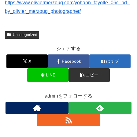
https://www.oliviermerzoug.com/yohann_fayolle_06c_bd_
by_olivier_merzoug_photographer/
Uncategorized
シェアする
X
Facebook
はてブ
LINE
コピー
adminをフォローする