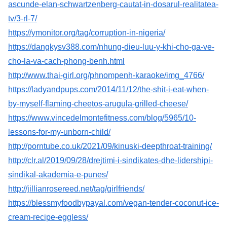
ascunde-elan-schwartzenberg-cautat-in-dosarul-realitatea-
tv/3-rl-7/
https://ymonitor.org/tag/corruption-in-nigeria/
https://dangkysv388.com/nhung-dieu-luu-y-khi-cho-ga-ve-
cho-la-va-cach-phong-benh.html
http://www.thai-girl.org/phnompenh-karaoke/img_4766/
https://ladyandpups.com/2014/11/12/the-shit-i-eat-when-
by-myself-flaming-cheetos-arugula-grilled-cheese/
https://www.vincedelmontefitness.com/blog/5965/10-
lessons-for-my-unborn-child/
http://porntube.co.uk/2021/09/kinuski-deepthroat-training/
http://clr.al/2019/09/28/drejtimi-i-sindikates-dhe-lidershipi-
sindikal-akademia-e-punes/
http://jillianrosereed.net/tag/girlfriends/
https://blessmyfoodbypayal.com/vegan-tender-coconut-ice-
cream-recipe-eggless/