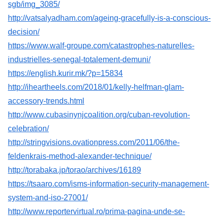
sgb/img_3085/
http://vatsalyadham.com/ageing-gracefully-is-a-conscious-
decision/
https://www.walf-groupe.com/catastrophes-naturelles-
industrielles-senegal-totalement-demuni/
https://english.kurir.mk/?p=15834
http://iheartheels.com/2018/01/kelly-helfman-glam-
accessory-trends.html
http://www.cubasinynjcoalition.org/cuban-revolution-
celebration/
http://stringvisions.ovationpress.com/2011/06/the-
feldenkrais-method-alexander-technique/
http://torabaka.jp/torao/archives/16189
https://tsaaro.com/isms-information-security-management-
system-and-iso-27001/
http://www.reportervirtual.ro/prima-pagina-unde-se-