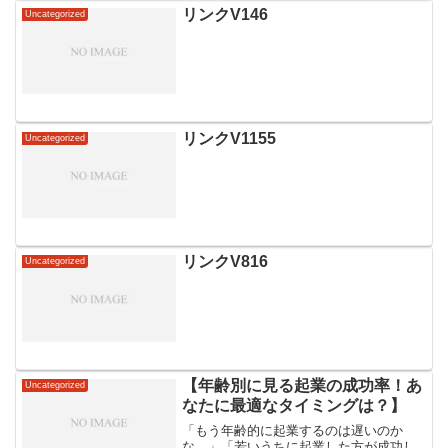
務を行うバーチャルオフィスの活用方法
リンクV146
Uncategorized
や、郵便物サービスを通じ...
リンクV1155
Uncategorized
リンクV816
Uncategorized
【年齢別に見る起業の成功率！あ
Uncategorized
なたに最適なタイミングは？】
「もう年齢的に起業するのは遅いのか
な…」「若いうちに起業した方が成功し