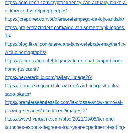
https://aeioutech.com/cryptocurrency-can-actually-make-a-
difference-by-helping-people/
https://jcreporter.com.br/oferta-relampago-da-loja-andaia/
https://projectkazimierz.com/alex-van-someren/pk-logoss-
16/
https://blog.flixel.com/star-wars-fans-celebrate-maythe4th-
with-cinemagraphs/
https://vabootcamp.ph/blog/how-to-do-chat-support-from-
home-jaslearnit/
https://neweradgllc.com/gallery_image26/
https://retrodbzccgcom.fatcow.com/card-images/trunks-
saga-starter/
https://premierseamlessllc.com/la-crosse-snow-removal-
plowing-services/attachment/images-3/
https://www.hyprgame.com/blog/2021/05/08/tier-one-
launches-esports-degree-a-four-year-experiment-leading-