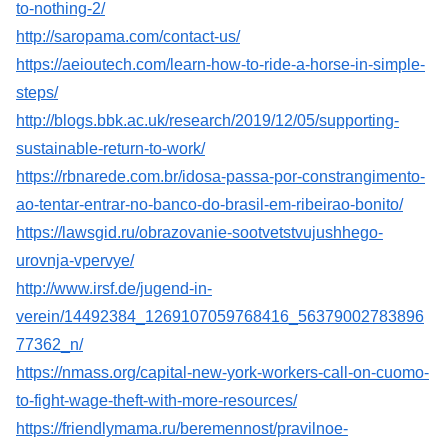
to-nothing-2/
http://saropama.com/contact-us/
https://aeioutech.com/learn-how-to-ride-a-horse-in-simple-
steps/
http://blogs.bbk.ac.uk/research/2019/12/05/supporting-
sustainable-return-to-work/
https://rbnarede.com.br/idosa-passa-por-constrangimento-
ao-tentar-entrar-no-banco-do-brasil-em-ribeirao-bonito/
https://lawsgid.ru/obrazovanie-sootvetstvujushhego-
urovnja-vpervye/
http://www.irsf.de/jugend-in-
verein/14492384_1269107059768416_56379002783896
77362_n/
https://nmass.org/capital-new-york-workers-call-on-cuomo-
to-fight-wage-theft-with-more-resources/
https://friendlymama.ru/beremennost/pravilnoe-