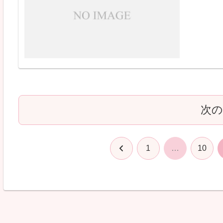
次
前
1
…
10
へ